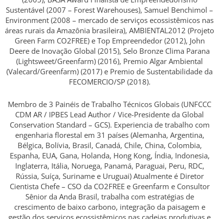
Sustentável (2007 – Forest Warehouses), Samuel Benchimol –
Environment (2008 – mercado de serviços ecossistêmicos nas
áreas rurais da Amazônia brasileira), AMBIENTAL2012 (Projeto
Green Farm CO2FREE) e Top Empreendedor (2012), John
Deere de Inovação Global (2015), Selo Bronze Clima Parana
(Lightsweet/Greenfarm) (2016), Premio Algar Ambiental
(Valecard/Greenfarm) (2017) e Premio de Sustentabilidade da
FECOMERCIO/SP (2018).
Membro de 3 Painéis de Trabalho Técnicos Globais (UNFCCC
CDM AR / IPBES Lead Author / Vice-Presidente da Global
Conservation Standard – GCS). Experiencia de trabalho com
engenharia florestal em 31 países (Alemanha, Argentina,
Bélgica, Bolívia, Brasil, Canadá, Chile, China, Colombia,
Espanha, EUA, Gana, Holanda, Hong Kong, Índia, Indonesia,
Inglaterra, Itália, Noruega, Panamá, Paraguai, Peru, RDC,
Rússia, Suíça, Suriname e Uruguai) Atualmente é Diretor
Cientista Chefe – CSO da CO2FREE e Greenfarm e Consultor
Sênior da Anda Brasil, trabalha com estratégias de
crescimento de baixo carbono, integração da paisagem e
gestão dos serviços ecossistêmicos nas cadeias produtivas e