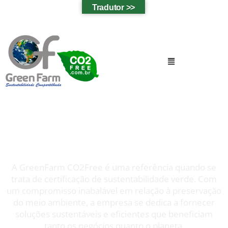
Tradutor >>
CERTIFICAÇÃO DE SUSTENTABILIDADE
A GreenFarm CO2Free é uma referência quando se
trata de certificação de sustentabilidade verde. Com
um compromisso inabalável em relação à preservação
do meio ambiente, a empresa se dedica a fornecer
soluções sustentáveis e eficientes que beneficiam
tanto os negócios quanto o planeta.