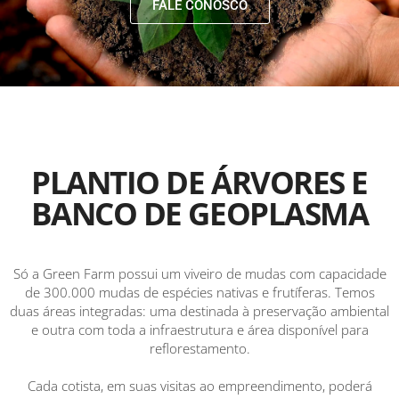
FALE CONOSCO
PLANTIO DE ÁRVORES E
BANCO DE GEOPLASMA
Só a Green Farm possui um viveiro de mudas com capacidade
de 300.000 mudas de espécies nativas e frutíferas. Temos
duas áreas integradas: uma destinada à preservação ambiental
e outra com toda a infraestrutura e área disponível para
reflorestamento.
Cada cotista, em suas visitas ao empreendimento, poderá