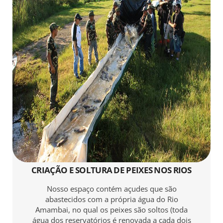
CRIAÇÃO E SOLTURA DE PEIXES NOS RIOS
Nosso espaço contém açudes que são
abastecidos com a própria água do Rio
Amambai, no qual os peixes são soltos (toda
água dos reservatórios é renovada a cada dois