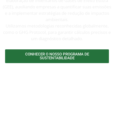
elaboração de Inventários de Gases de Efeito Estufa
(GEE), auxiliando empresas a quantificar suas emissões
e a implementar estratégias de redução de impactos
ambientais.
Utilizamos metodologias reconhecidas globalmente,
como o GHG Protocol, para garantir cálculos precisos e
um diagnóstico detalhado.
CONHECER O NOSSO PROGRAMA DE
SUSTENTABILIDADE
FALE CONOSCO