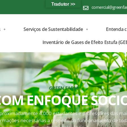
Tradutor >>
comercial@greenfa
s
Serviços de Sustentabilidade
Entenda 
Inventário de Gases de Efeito Estufa (GE
GREEN FARM
 COM ENFOQUE SOCI
roximadamente 4.000 estudantes e professores das mais v
nformações necessárias a respeito do funcionamento de tod