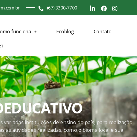
rm.com.br
(67) 3300-7700
como funciona
Ecoblog
Contato
E)
OEDUCATIVO
ariadas instituições de ensino do país, para realização
as as atividades realizadas, como o bioma local e sua