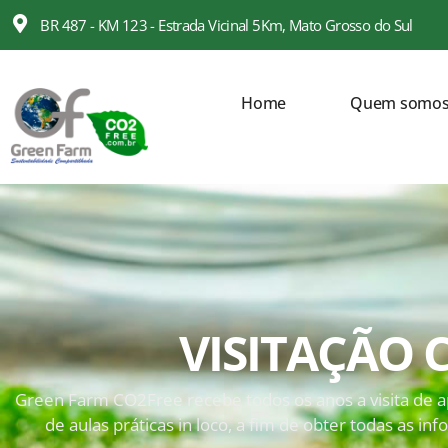
BR 487 - KM 123 - Estrada Vicinal 5Km, Mato Grosso do Sul
Home
Quem somo
VISITAÇÃO
Green Farm CO2Free recebe todos os anos a visita de ap
de aulas práticas in loco, a fim de obter todas as i