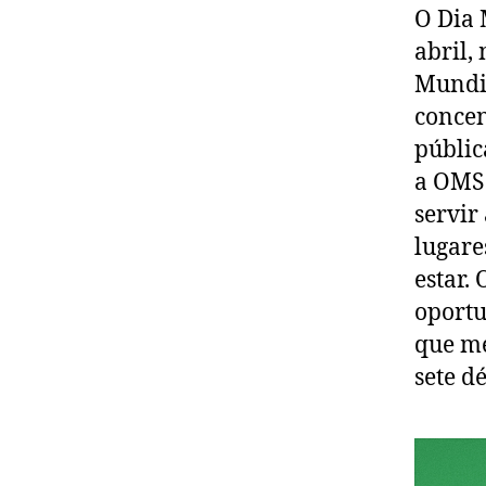
O Dia 
abril,
Mundia
concen
públic
a OMS 
servir
lugare
estar.
oportu
que me
sete d