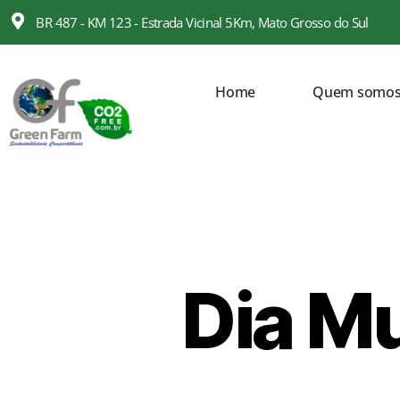
BR 487 - KM 123 - Estrada Vicinal 5Km, Mato Grosso do Sul
Home
Quem somo
Dia Mu