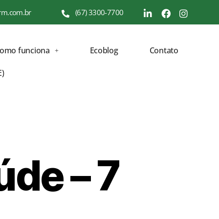
rm.com.br
(67) 3300-7700
como funciona
Ecoblog
Contato
E)
úde – 7