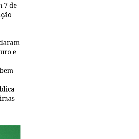
m 7 de
ação
ndaram
uro e
e bem-
blica
timas