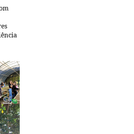
com
res
iência