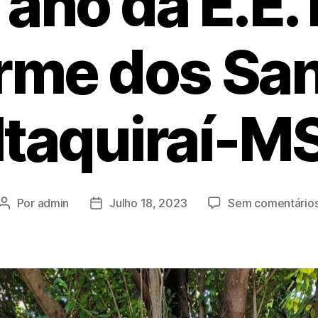
 ano da E.E.
rme dos San
Itaquiraí-M
Por
admin
Julho 18, 2023
Sem comentário