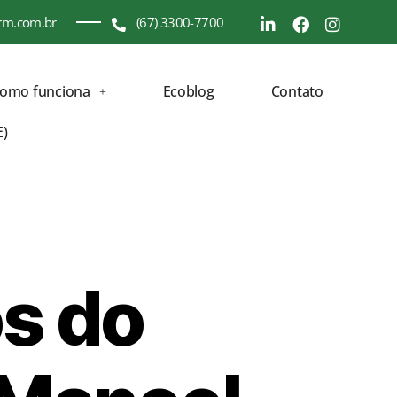
rm.com.br
(67) 3300-7700
como funciona
Ecoblog
Contato
E)
os do