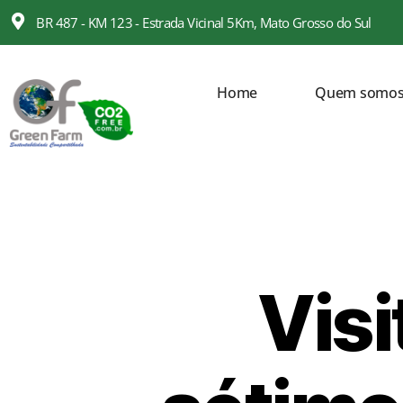
BR 487 - KM 123 - Estrada Vicinal 5Km, Mato Grosso do Sul
Home
Quem somo
Visi