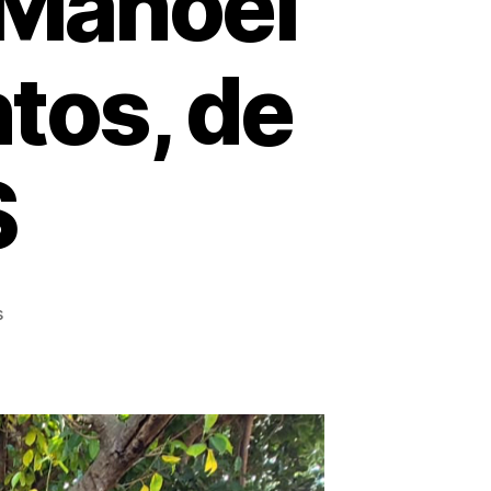
 Manoel
tos, de
S
s