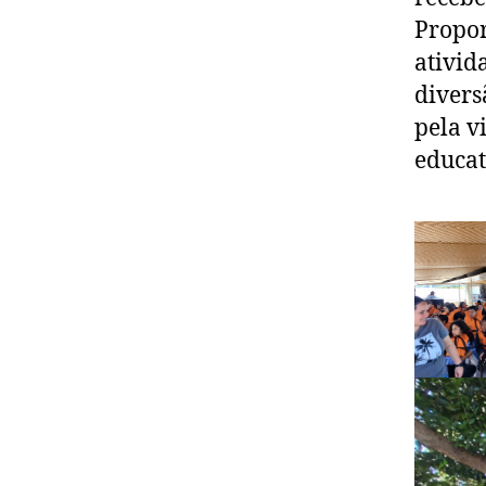
Propo
ativid
divers
pela v
educat