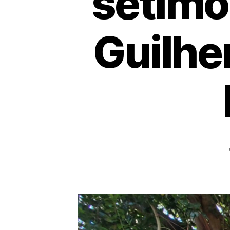
sétimo
Guilhe