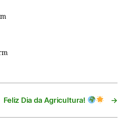
um
arm
Feliz Dia da Agricultura!
→