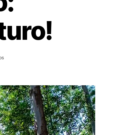
o:
turo!
os