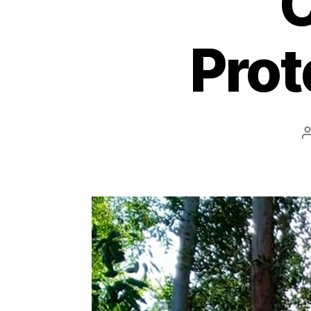
C
Prot