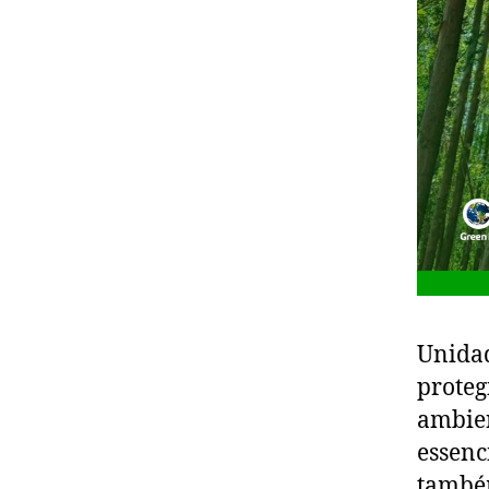
Unidad
proteg
ambien
essenc
também