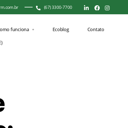
rm.com.br
(67) 3300-7700
como funciona
Ecoblog
Contato
E)
e