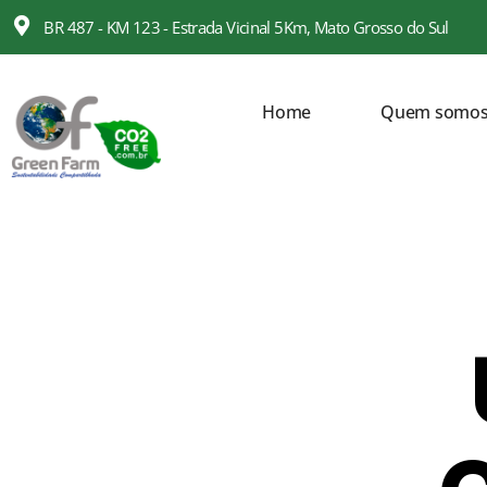
BR 487 - KM 123 - Estrada Vicinal 5Km, Mato Grosso do Sul
Home
Quem somo