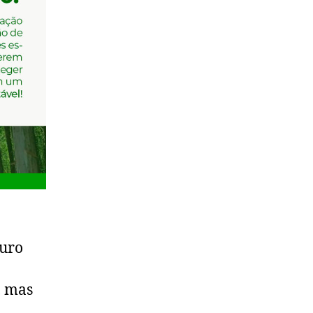
turo
, mas