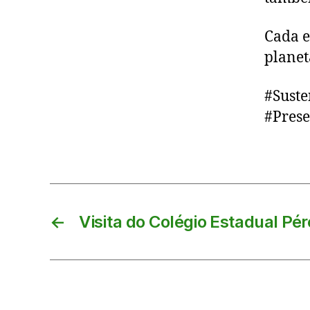
Cada e
planet
#Sust
#Pres
←
Visita do Colégio Estadual Pé