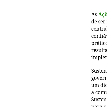
As
Açõ
de ser
centra
confiá
prátic
result
implem
Susten
govern
um dic
a comu
Susten
para o