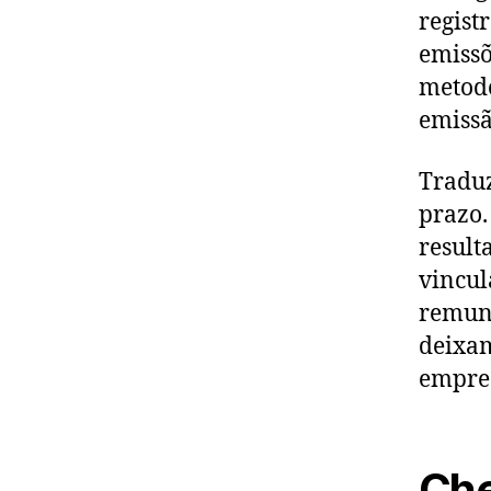
regist
emissõ
metodo
emissã
Traduz
prazo.
result
vincul
remune
deixam
empre
Che