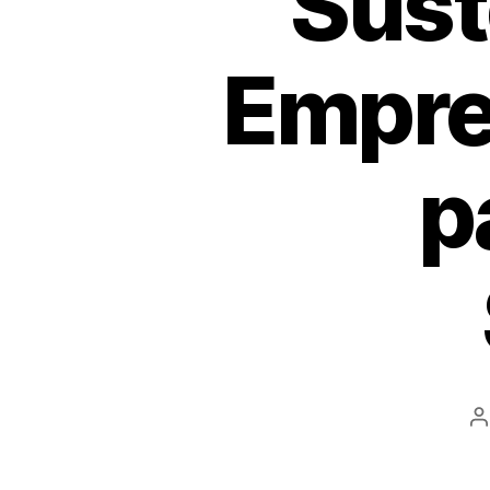
Sust
Empre
p