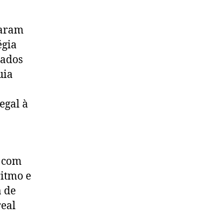
aram
égia
dados
uia
egal à
.
m com
itmo e
a de
real