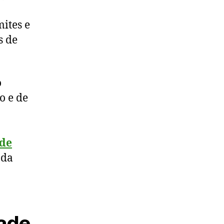
mites e
s de
o
o e de
ade
 da
dade