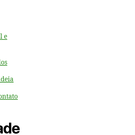
l e
dos
adeia
ontato
ade