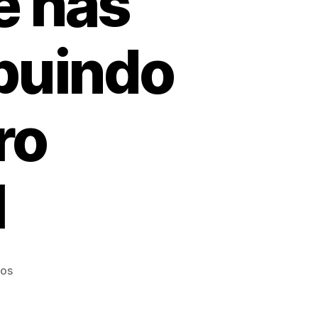
e nas
buindo
ro
l
ios