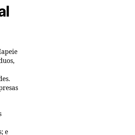
al
Mapeie
duos,
des.
presas
s
; e