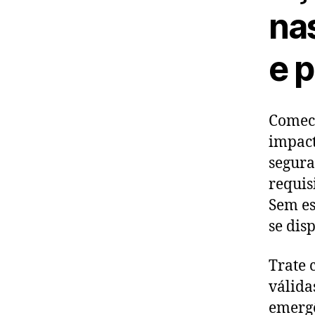
na
e 
Comece
impact
segura
requis
Sem es
se dis
Trate 
válida
emergê