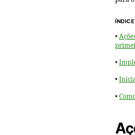
ÍNDICE
•
Ações
primei
•
Imple
•
Inici
•
Como 
Aç