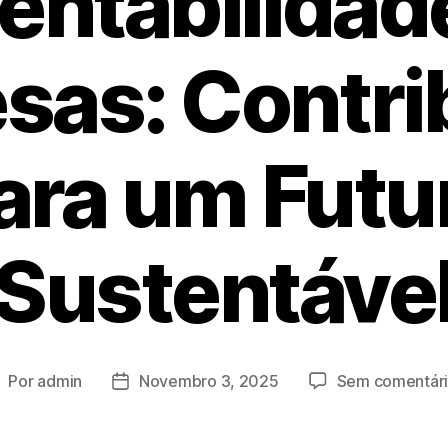
entabilidad
sas: Contri
ara um Futu
Sustentáve
Por
admin
Novembro 3, 2025
Sem comentár