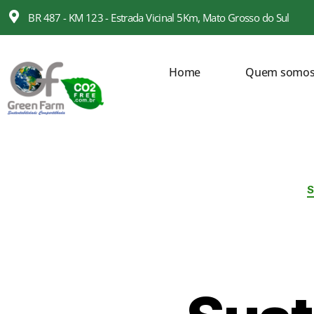
BR 487 - KM 123 - Estrada Vicinal 5Km, Mato Grosso do Sul
Home
Quem somo