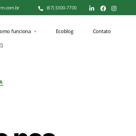
rm.com.br
(67) 3300-7700
como funciona
Ecoblog
Contato
E)
A