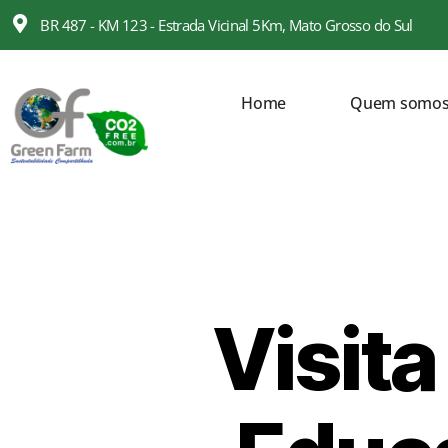
BR 487 - KM 123 - Estrada Vicinal 5Km, Mato Grosso do Sul
Home
Quem somo
Visita