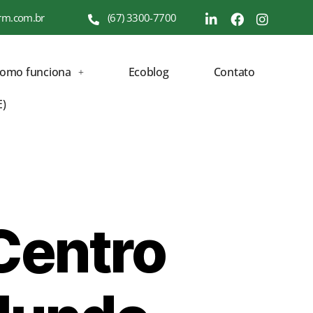
rm.com.br
(67) 3300-7700
como funciona
Ecoblog
Contato
E)
 Centro