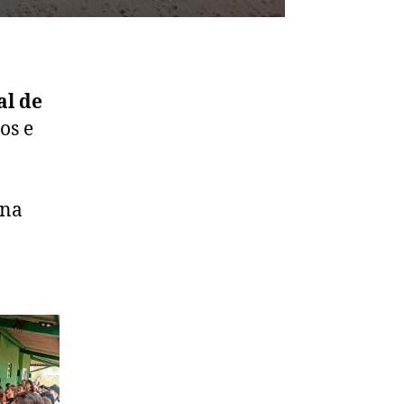
al de
os e
 na