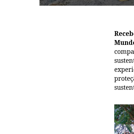
Recebe
Mundo
compar
susten
experi
proteç
susten