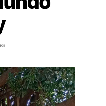
Mundo
y
ios